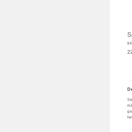
S
84
2
D
Sa
má
ga
fa