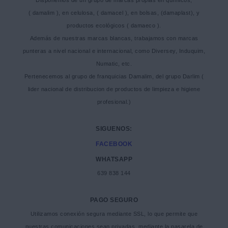
( damalim ), en celulosa, ( damacel ), en bolsas, (damaplast), y
productos ecológicos ( damaeco ).
Además de nuestras marcas blancas, trabajamos con marcas
punteras a nivel nacional e internacional, como Diversey, Induquim,
Numatic, etc.
Pertenecemos al grupo de franquicias Damalim, del grupo Darlim (
lider nacional de distribucion de productos de limpieza e higiene
profesional.)
SIGUENOS:
FACEBOOK
WHATSAPP
639 838 144
PAGO SEGURO
Utilizamos conexión segura mediante SSL, lo que permite que
nuestras comunicaciones sean privadas, mediante la pasarela de