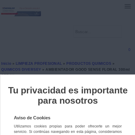
0
Inicio
»
LIMPIEZA PROFESIONAL
»
PRODUCTOS QUIMICOS
»
QUIMICOS DIVERSEY
» AMBIENTADOR GOOD SENSE FLORAL 300ml
SPRAY
AMBIENTADOR GOOD
SENSE FLORAL 300ml
SPRAY
Ref. 7615400829804
Sin stock
7,5000 €
IVA incl.