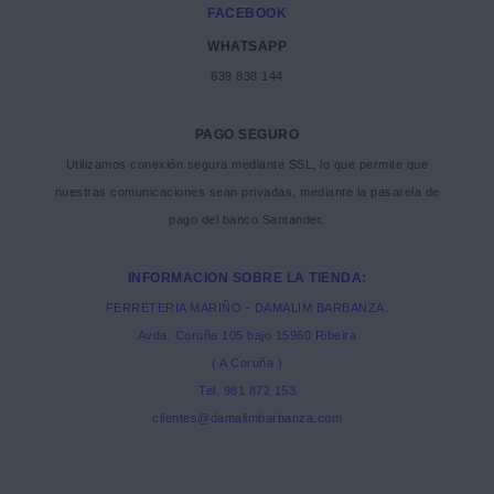
FACEBOOK
WHATSAPP
639 838 144
PAGO SEGURO
Utilizamos conexión segura mediante SSL, lo que permite que
nuestras comunicaciones sean privadas, mediante la pasarela de
pago del banco Santander.
INFORMACION SOBRE LA TIENDA:
FERRETERIA MARIÑO - DAMALIM BARBANZA.
Avda. Coruña 105 bajo 15960 Ribeira
( A Coruña )
Tel. 981 872 153
clientes@damalimbarbanza.com