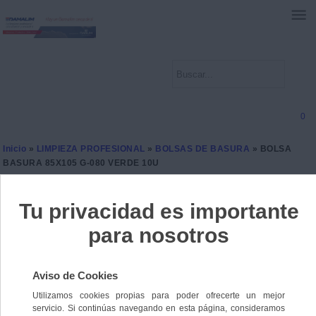
0
Inicio
»
LIMPIEZA PROFESIONAL
»
BOLSAS DE BASURA
» BOLSA
BASURA 85X105 G-080 VERDE 10U
BOLSA BASURA 85X105 G-
080 VERDE 10U
Ref. 8445317025353
42 unidades disponibles
1,6000 €
IVA incl.
1,3223 €
IVA no Incl.