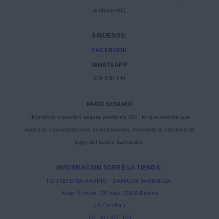
profesional.)
SIGUENOS:
FACEBOOK
WHATSAPP
639 838 144
PAGO SEGURO
Utilizamos conexión segura mediante SSL, lo que permite que
nuestras comunicaciones sean privadas, mediante la pasarela de
pago del banco Santander.
INFORMACION SOBRE LA TIENDA:
FERRETERIA MARIÑO - DAMALIM BARBANZA.
Avda. Coruña 105 bajo 15960 Ribeira
( A Coruña )
Tel. 981 872 153