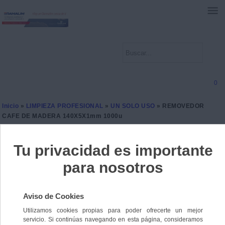
0
Inicio
»
LIMPIEZA PROFESIONAL
»
UN SOLO USO
» REMOVEDOR
CAFE DE MADERA 140X5X1mm 1000u
REMOVEDOR CAFE DE
MADERA 140X5X1mm
1000u
Ref. 8410999001599
3 unidades disponibles
5,9000 €
IVA incl.
4,8760 €
IVA no Incl.