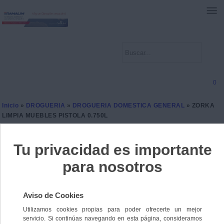
0
Inicio
»
DROGUERIA
»
DROGUERIA DOMESTICA GENERAL
» ZORKA
LIMPIA MUEBLES PISTOLA 0.750L
ZORKA LIMPIA MUEBLES
PISTOLA 0.750L
Ref. 8423177144124
6 unidades disponibles
2,2500 €
IVA incl.
1,8595 €
IVA no Incl.