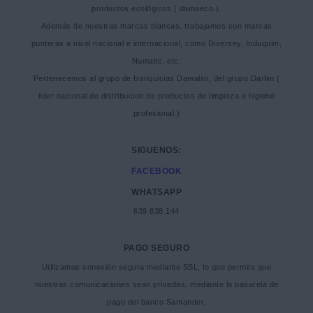
productos ecológicos ( damaeco ).
Además de nuestras marcas blancas, trabajamos con marcas
punteras a nivel nacional e internacional, como Diversey, Induquim,
Numatic, etc.
Pertenecemos al grupo de franquicias Damalim, del grupo Darlim (
lider nacional de distribucion de productos de limpieza e higiene
profesional.)
SIGUENOS:
FACEBOOK
WHATSAPP
639 838 144
PAGO SEGURO
Utilizamos conexión segura mediante SSL, lo que permite que
nuestras comunicaciones sean privadas, mediante la pasarela de
pago del banco Santander.