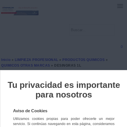
0
Inicio
»
LIMPIEZA PROFESIONAL
»
PRODUCTOS QUIMICOS
»
QUIMICOS OTRAS MARCAS
» DESINGRAS 1L
DESINGRAS 1L
Ref. 8436584209393
Sin stock
4,4000 €
IVA incl.
3,6364 €
IVA no Incl.