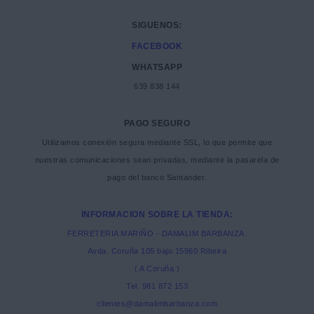
SIGUENOS:
FACEBOOK
WHATSAPP
639 838 144
PAGO SEGURO
Utilizamos conexión segura mediante SSL, lo que permite que
nuestras comunicaciones sean privadas, mediante la pasarela de
pago del banco Santander.
INFORMACION SOBRE LA TIENDA:
FERRETERIA MARIÑO - DAMALIM BARBANZA.
Avda. Coruña 105 bajo 15960 Ribeira
( A Coruña )
Tel. 981 872 153
clientes@damalimbarbanza.com