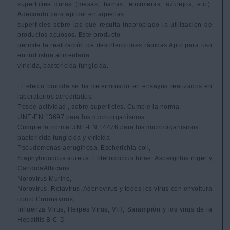
superficies duras (mesas, barras, encimeras, azulejos, etc.). 
Adecuado para aplicar en aquellas

superficies sobre las que resulta inapropiado la utilización de 
productos acuosos. Este producto

permite la realización de desinfecciones rápidas.Apto para uso 
en industria alimentaria.

viricida, bactericida fungicida.

El efecto biocida se ha determinado en ensayos realizados en 
laboratorios acreditados.

Posee actividad , sobre superficies. Cumple la norma

UNE-EN 13697 para los microorganismos

Cumple la norma UNE-EN 14476 para los microorganismos

bactericida fungicida y viricida

Pseudomonas aeruginosa, Escherichia coli,

Staphylococcus aureus, Enterococcus hirae, Aspergillus niger y 
CandidaAlbicans.

Norovirus Murino,

Norovirus, Rotavirus, Adenovirus y todos los virus con envoltura 
como Coronavirus,

Influenza Virus, Herpes Virus, VIH, Sarampión y los virus de la 
Hepatitis B-C-D.