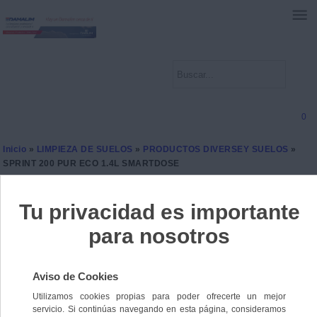
0
Inicio
»
LIMPIEZA DE SUELOS
»
PRODUCTOS DIVERSEY SUELOS
»
SPRINT 200 PUR ECO 1.4L SMARTDOSE
SPRINT 200 PUR ECO 1.4L
SMARTDOSE
Ref. 7615400133390
Sin stock
51,5500 €
IVA incl.
42,6033 €
IVA no Incl.