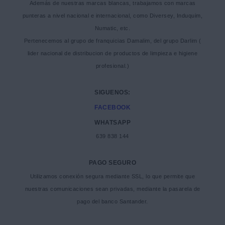
Además de nuestras marcas blancas, trabajamos con marcas
punteras a nivel nacional e internacional, como Diversey, Induquim,
Numatic, etc.
Pertenecemos al grupo de franquicias Damalim, del grupo Darlim (
lider nacional de distribucion de productos de limpieza e higiene
profesional.)
SIGUENOS:
FACEBOOK
WHATSAPP
639 838 144
PAGO SEGURO
Utilizamos conexión segura mediante SSL, lo que permite que
nuestras comunicaciones sean privadas, mediante la pasarela de
pago del banco Santander.