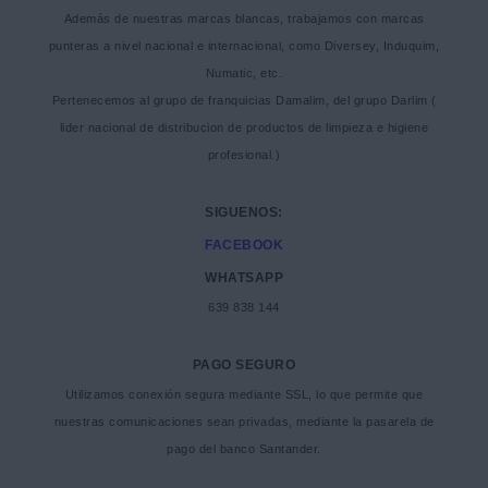
Además de nuestras marcas blancas, trabajamos con marcas
punteras a nivel nacional e internacional, como Diversey, Induquim,
Numatic, etc.
Pertenecemos al grupo de franquicias Damalim, del grupo Darlim (
lider nacional de distribucion de productos de limpieza e higiene
profesional.)
SIGUENOS:
FACEBOOK
WHATSAPP
639 838 144
PAGO SEGURO
Utilizamos conexión segura mediante SSL, lo que permite que
nuestras comunicaciones sean privadas, mediante la pasarela de
pago del banco Santander.