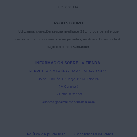
639 838 144
PAGO SEGURO
Utilizamos conexión segura mediante SSL, lo que permite que
nuestras comunicaciones sean privadas, mediante la pasarela de
pago del banco Santander.
INFORMACION SOBRE LA TIENDA:
FERRETERIA MARIÑO - DAMALIM BARBANZA.
Avda. Coruña 105 bajo 15960 Ribeira
( A Coruña )
Tel. 981 872 153
clientes@damalimbarbanza.com
Política de privacidad
Condiciones de venta