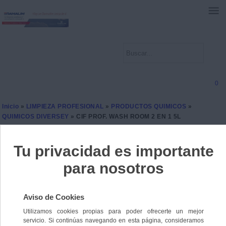
0
Inicio
»
LIMPIEZA PROFESIONAL
»
PRODUCTOS QUIMICOS
»
QUIMICOS DIVERSEY
» CIF PROF. WASH ROOM 2 EN 1 5L
CIF PROF. WASH ROOM 2
EN 1 5L
Ref. 7615400105625
Sin stock
19,3500 €
IVA incl.
15,9917 €
IVA no Incl.