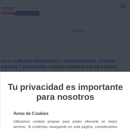
0
Inicio
»
LIMPIEZA PROFESIONAL
»
DISPENSADORES, CARROS,
EQUIPOS Y MAQUINARIA
» CARRO C/PRENSA TTS NICK DOBLE
2X25L
CARRO C/PRENSA TTS
NICK DOBLE 2X25L
Ref. 0000000140928
Sin stock
166,9000 €
IVA incl.
137,9339 €
IVA no Incl.