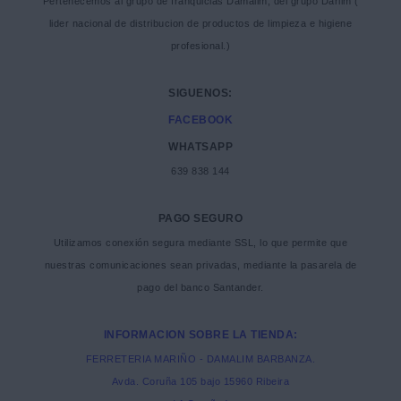
Pertenecemos al grupo de franquicias Damalim, del grupo Darlim (
lider nacional de distribucion de productos de limpieza e higiene
profesional.)
SIGUENOS:
FACEBOOK
WHATSAPP
639 838 144
PAGO SEGURO
Utilizamos conexión segura mediante SSL, lo que permite que
nuestras comunicaciones sean privadas, mediante la pasarela de
pago del banco Santander.
INFORMACION SOBRE LA TIENDA:
FERRETERIA MARIÑO - DAMALIM BARBANZA.
Avda. Coruña 105 bajo 15960 Ribeira