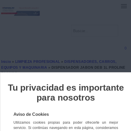
0
Inicio
»
LIMPIEZA PROFESIONAL
»
DISPENSADORES, CARROS,
EQUIPOS Y MAQUINARIA
» DISPENSADOR JABON DEB 1L PROLINE
BLANCO
DISPENSADOR JABON
DEB 1L PROLINE BLANCO
Ref. 5033358009987
5 unidades disponibles
14,4000 €
IVA incl.
11,9008 €
IVA no Incl.