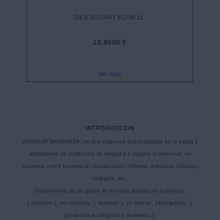
DEB INSTANT FOAM 1L
19,9500 €
Ver más
INTRODUCCION
DAMALIM BARBANZA, es una empresa especializada en la venta y
distribución de productos de limpieza e higiene profesional, en
sectores como hostelería, restauración, talleres, industria, clinicas,
colegios, etc.
Disponemos de un grupo de marcas propias en químicos,
( damalim ), en celulosa, ( damacel ), en bolsas, (damaplast), y
productos ecológicos ( damaeco ).