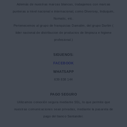
Además de nuestras marcas blancas, trabajamos con marcas
punteras a nivel nacional e internacional, como Diversey, Induquim,
Numatic, etc.
Pertenecemos al grupo de franquicias Damalim, del grupo Darlim (
lider nacional de distribucion de productos de limpieza e higiene
profesional.)
SIGUENOS:
FACEBOOK
WHATSAPP
639 838 144
PAGO SEGURO
Utilizamos conexión segura mediante SSL, lo que permite que
nuestras comunicaciones sean privadas, mediante la pasarela de
pago del banco Santander.