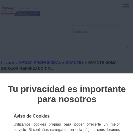
0
Inicio
»
LIMPIEZA PROFESIONAL
»
GUANTES
» GUANTE GOMA
BICOLOR REFORZADO T-XL
GUANTE GOMA BICOLOR
REFORZADO T-XL
Ref. 8431026011572
3 unidades disponibles
1,4000 €
IVA incl.
1,1570 €
IVA no Incl.